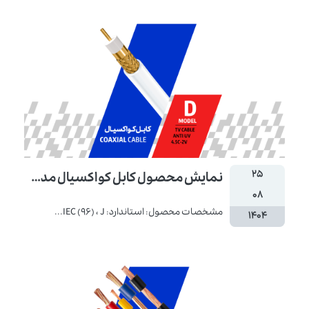
۲۵
نمایش محصول کابل کواکسیال مدل D
۰۸
مشخصات محصول: استاندارد: IEC (96) ، J...
۱۴۰۴