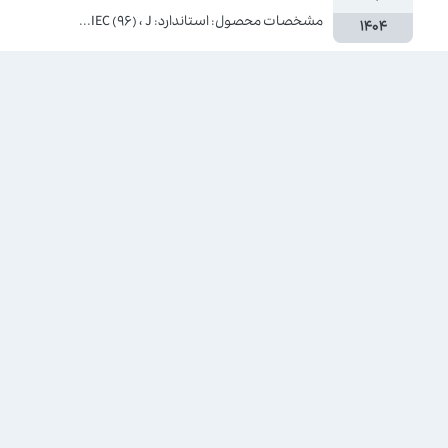
مشخصات محصول: استاندارد: IEC (96) ، J...
۱۴۰۴
۰۷
قانون جدید مالیات بر سوداگری و سفته بازی
۰۷
قانون مالیات بر سوداگری و سفته‌بازی رسماً...
۱۴۰۴