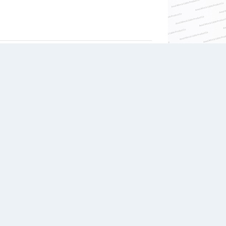
ثبت سفارش
توضیحات
موارد استفاده
درباره سازنده
استاندارد: ISIRI (607)71 C
ولتاژ اسمی: 450/750V
هادی: از جنس مس نرم
عایق: از جنس PVC
روکش: از جنس PVC