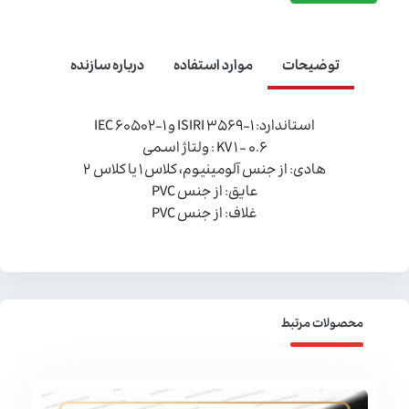
توضیحات
موارد استفاده
درباره سازنده
استاندارد: ISIRI 3569-1 و IEC 60502-1
0.6 - 1 KV : ولتاژ اسمی
هادی: از جنس آلومینیوم، کلاس 1 یا کلاس 2
عایق: از جنس PVC
غلاف: از جنس PVC
محصولات مرتبط